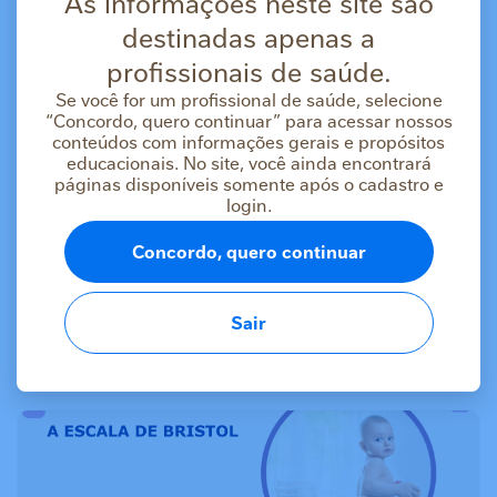
As informações neste site são
04/05/2026
destinadas apenas a
profissionais de saúde.
Se você for um profissional de saúde, selecione
“Concordo, quero continuar” para acessar nossos
conteúdos com informações gerais e propósitos
educacionais. No site, você ainda encontrará
páginas disponíveis somente após o cadastro e
login.
ARTIGOS
Concordo, quero continuar
Distúrbios da Interação Intestino-Cérebro
Sair
04/05/2026