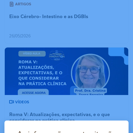
ARTIGOS
Eixo Cérebro- Intestino e as DGBIs
26/05/2026
VÍDEOS
Roma V: Atualizações, expectativas, e o que
considerar na prática clínica