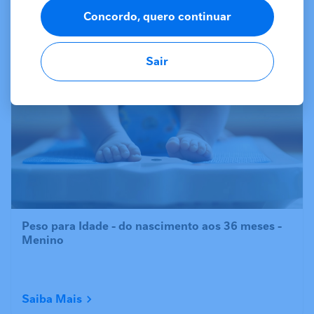
Concordo, quero continuar
Sair
Saiba Mais
Peso para Idade - do nascimento aos 36 meses -
Menino
Saiba Mais