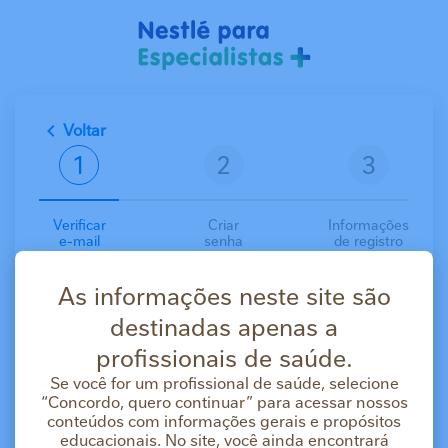
Pular para o conteúdo principal
Voltar
Verificar
Criar
Informações
e-mail
senha
de registro
Crie sua conta gratuitamente
As informações neste site são
Com uma conta você terá acesso aos materiais
científicos, cursos e serviços.
destinadas apenas a
E-mail
profissionais de saúde.
Se você for um profissional de saúde, selecione
“Concordo, quero continuar” para acessar nossos
Concordo que os dados pessoais e profissionais
conteúdos com informações gerais e propósitos
fornecidos por mim sejam processados pela Nestlé
educacionais. No site, você ainda encontrará
Brasil Ltda. para integrarem um diretório de