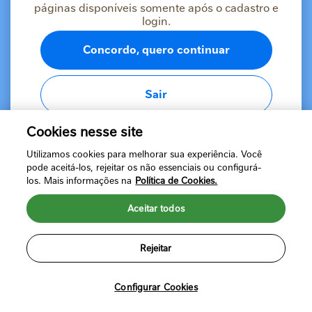
páginas disponíveis somente após o cadastro e
profissionais de saúde. Declaro que li e concordo com
a
Política de Privacidade da NESTLÉ®
e com os
login.
Termos de uso
da plataforma.
Concordo, quero continuar
Sair
Cookies nesse site
Verificar e-mail
Utilizamos cookies para melhorar sua experiência. Você
ou
pode aceitá-los, rejeitar os não essenciais ou configurá-
Já possui uma conta?
Fazer login
los. Mais informações na
Política de Cookies.
Aceitar todos
Rejeitar
Política de Privacidade
Termos de Uso
©2024 Nestlé Brasil Ltda. Todos os direitos reservados. Marcas
registradas de Societé des Produits Nestlé, S.A. Vevey (Suíça)
Configurar Cookies