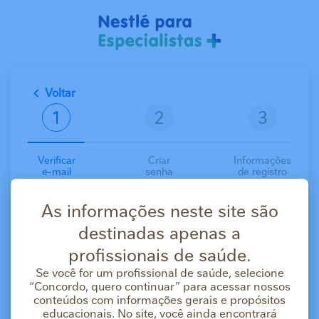
Pular para o conteúdo principal
Voltar
Verificar
Criar
Informações
e-mail
senha
de registro
Crie sua conta gratuitamente
As informações neste site são
Com uma conta você terá acesso aos materiais
científicos, cursos e serviços.
destinadas apenas a
E-mail
profissionais de saúde.
Se você for um profissional de saúde, selecione
“Concordo, quero continuar” para acessar nossos
Concordo que os dados pessoais e profissionais
conteúdos com informações gerais e propósitos
fornecidos por mim sejam processados pela Nestlé
educacionais. No site, você ainda encontrará
Brasil Ltda. para integrarem um diretório de