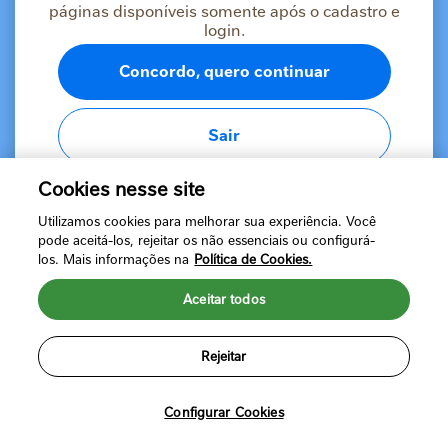
páginas disponíveis somente após o cadastro e
profissionais de saúde. Declaro que li e concordo com
a
Política de Privacidade da NESTLÉ®
e com os
login.
Termos de uso
da plataforma.
Concordo, quero continuar
Sair
Cookies nesse site
Verificar e-mail
Utilizamos cookies para melhorar sua experiência. Você
ou
pode aceitá-los, rejeitar os não essenciais ou configurá-
Já possui uma conta?
Fazer login
los. Mais informações na
Política de Cookies.
Aceitar todos
Rejeitar
Política de Privacidade
Termos de Uso
©2024 Nestlé Brasil Ltda. Todos os direitos reservados. Marcas
registradas de Societé des Produits Nestlé, S.A. Vevey (Suíça)
Configurar Cookies