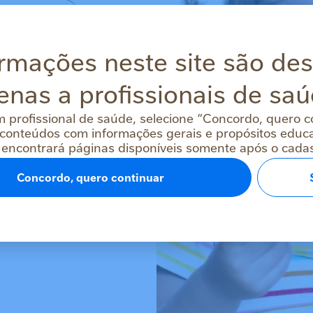
nais fornecidos
rmações neste site são de
il Ltda. para
 saúde. Declaro
idade da NESTLÉ®
e
enas a profissionais de saú
m profissional de saúde, selecione “Concordo, quero c
conteúdos com informações gerais e propósitos educac
 encontrará páginas disponíveis somente após o cadast
Concordo, quero continuar
ogin