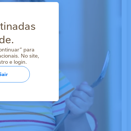
stinadas
de.
ontinuar” para
ionais. No site,
ro e login.
Sair