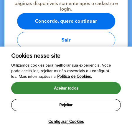
páginas disponíveis somente após o cadastro e
profissionais de saúde. Declaro que li e concordo com
a
Política de Privacidade da NESTLÉ®
e com os
login.
Termos de uso
da plataforma.
Concordo, quero continuar
Sair
Cookies nesse site
Verificar e-mail
Utilizamos cookies para melhorar sua experiência. Você
ou
pode aceitá-los, rejeitar os não essenciais ou configurá-
Já possui uma conta?
Fazer login
los. Mais informações na
Política de Cookies.
Aceitar todos
Rejeitar
Política de Privacidade
Termos de Uso
©2024 Nestlé Brasil Ltda. Todos os direitos reservados. Marcas
registradas de Societé des Produits Nestlé, S.A. Vevey (Suíça)
Configurar Cookies