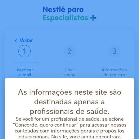
Pular para o conteúdo principal
Voltar
Verificar
Criar
Informações
e-mail
senha
de registro
Crie sua conta gratuitamente
As informações neste site são
Com uma conta você terá acesso aos materiais
científicos, cursos e serviços.
destinadas apenas a
E-mail
profissionais de saúde.
Se você for um profissional de saúde, selecione
“Concordo, quero continuar” para acessar nossos
Concordo que os dados pessoais e profissionais
conteúdos com informações gerais e propósitos
fornecidos por mim sejam processados pela Nestlé
educacionais. No site, você ainda encontrará
Brasil Ltda. para integrarem um diretório de