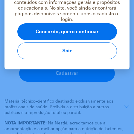
conteúdos com informações gerais e propósitos
educacionais. No site, você ainda encontrará
páginas disponíveis somente após o cadastro e
login.
As informações deste conteúdo estão
destinadas apenas a profissionais da saúde
Concordo, quero continuar
Se você é um profissional da saúde, faça login ou
cadastre-se para acessar o conteúdo.
Sair
Logar
Cadastrar
Material técnico-científico destinado exclusivamente aos
profissionais de saúde. Proibida a distribuição a outros
públicos e a reprodução total ou parcial.
NOTA IMPORTANTE:
Na Nestlé, acreditamos que a
amamentação é a melhor opção para a nutrição de lactentes,