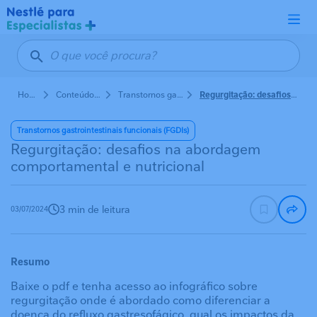
Pular para o conteúdo principal
Home
Conteúdos de Nutrição em Pediatria
Transtornos gastrointestinais funcionais (FGDIs)
Regurgitação: desafios na abordagem comportamental e nutricional
Transtornos gastrointestinais funcionais (FGDIs)
Regurgitação: desafios na abordagem
comportamental e nutricional
3 min de leitura
03/07/2024
Resumo
Baixe o pdf e tenha acesso ao infográfico sobre
regurgitação onde é abordado como diferenciar a
doença do refluxo gastresofágico, qual os impactos da