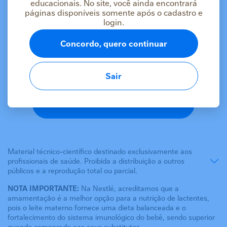
educacionais. No site, você ainda encontrará
páginas disponíveis somente após o cadastro e
As informações deste conteúdo estão
login.
destinadas apenas a profissionais da saúde
Se você é um profissional da saúde, faça login ou
Concordo, quero continuar
cadastre-se para acessar o conteúdo.
Logar
Sair
Cadastrar
Material técnico-científico destinado exclusivamente aos
profissionais de saúde. Proibida a distribuição a outros
públicos e a reprodução total ou parcial.
NOTA IMPORTANTE:
Na Nestlé, acreditamos que a
amamentação é a melhor opção para a nutrição de lactentes,
pois o leite materno fornece uma dieta balanceada e o
fortalecimento do sistema imunológico do bebê, sendo superior
quando comparado aos seus substitutos.