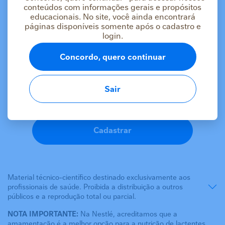
conteúdos com informações gerais e propósitos
educacionais. No site, você ainda encontrará
páginas disponíveis somente após o cadastro e
login.
As informações deste conteúdo estão
destinadas apenas a profissionais da saúde
Concordo, quero continuar
Se você é um profissional da saúde, faça login ou
cadastre-se para acessar o conteúdo.
Sair
Logar
Cadastrar
Material técnico-científico destinado exclusivamente aos
profissionais de saúde. Proibida a distribuição a outros
públicos e a reprodução total ou parcial.
NOTA IMPORTANTE:
Na Nestlé, acreditamos que a
amamentação é a melhor opção para a nutrição de lactentes,