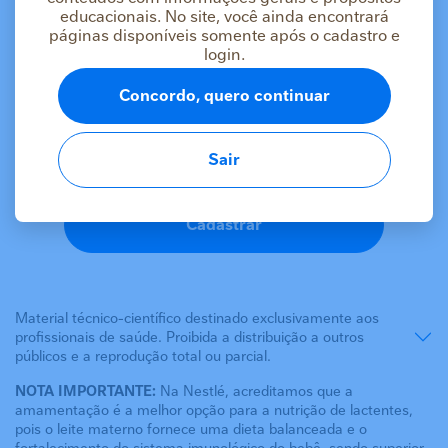
educacionais. No site, você ainda encontrará
páginas disponíveis somente após o cadastro e
As informações deste conteúdo estão
login.
destinadas apenas a profissionais da saúde
Concordo, quero continuar
Se você é um profissional da saúde, faça login ou
cadastre-se para acessar o conteúdo.
Sair
Logar
Cadastrar
Material técnico-científico destinado exclusivamente aos
profissionais de saúde. Proibida a distribuição a outros
públicos e a reprodução total ou parcial.
NOTA IMPORTANTE:
Na Nestlé, acreditamos que a
amamentação é a melhor opção para a nutrição de lactentes,
pois o leite materno fornece uma dieta balanceada e o
fortalecimento do sistema imunológico do bebê, sendo superior