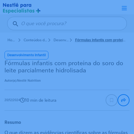
Pular para o conteúdo principal
Home
Conteúdos de Nutrição em Pediatria
Desenvolvimento Infantil
Fórmulas infantis com proteína do soro do leite parcialmente hidrolisada
Desenvolvimento Infantil
Fórmulas infantis com proteína do soro do
leite parcialmente hidrolisada
Autor(a):
Nestlé Nutrition
10 min de leitura
20/12/2024
Resumo
O que dizem as evidências científicas sobre as fórmulas