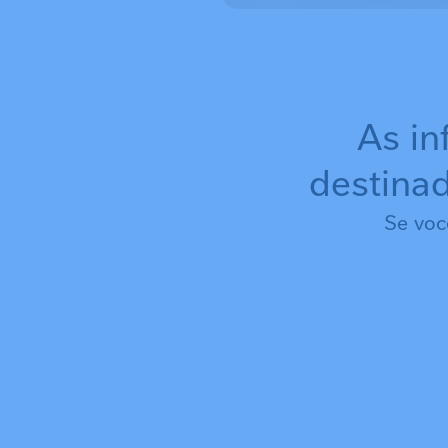
As in
destinad
Se voc