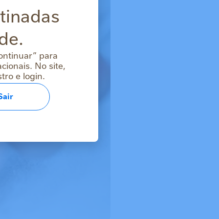
stinadas
de.
ontinuar” para
ionais. No site,
ro e login.
Sair