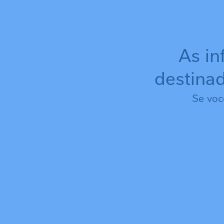
As in
destinad
Se voc