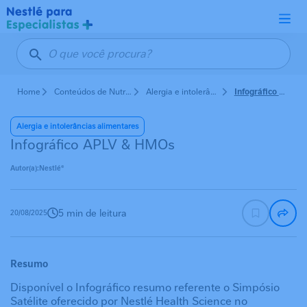
Pular para o conteúdo principal
Home
Conteúdos de Nutrição em Pediatria
Alergia e intolerâncias alimentares
Infográfico APLV & HMOs
Alergia e intolerâncias alimentares
Infográfico APLV & HMOs
Autor(a):
Nestlé®
5 min de leitura
20/08/2025
Resumo
Disponível o Infográfico resumo referente o Simpósio
Satélite oferecido por Nestlé Health Science no