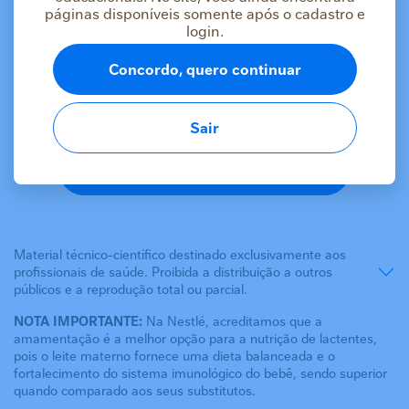
As informações deste conteúdo estão
páginas disponíveis somente após o cadastro e
login.
destinadas apenas a profissionais da saúde
Se você é um profissional da saúde, faça login ou
Concordo, quero continuar
cadastre-se para acessar o conteúdo.
Logar
Sair
Cadastrar
Material técnico-científico destinado exclusivamente aos
profissionais de saúde. Proibida a distribuição a outros
públicos e a reprodução total ou parcial.
NOTA IMPORTANTE:
Na Nestlé, acreditamos que a
amamentação é a melhor opção para a nutrição de lactentes,
pois o leite materno fornece uma dieta balanceada e o
fortalecimento do sistema imunológico do bebê, sendo superior
quando comparado aos seus substitutos.