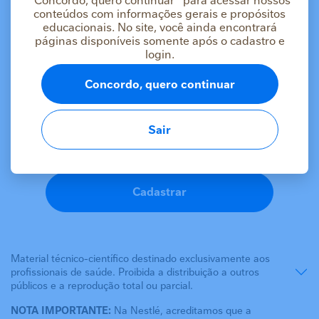
“Concordo, quero continuar” para acessar nossos
conteúdos com informações gerais e propósitos
educacionais. No site, você ainda encontrará
páginas disponíveis somente após o cadastro e
login.
As informações deste conteúdo estão
Concordo, quero continuar
destinadas apenas a profissionais da saúde
Se você é um profissional da saúde, faça login ou
cadastre-se para acessar o conteúdo.
Sair
Logar
Cadastrar
Material técnico-científico destinado exclusivamente aos
profissionais de saúde. Proibida a distribuição a outros
públicos e a reprodução total ou parcial.
NOTA IMPORTANTE:
Na Nestlé, acreditamos que a