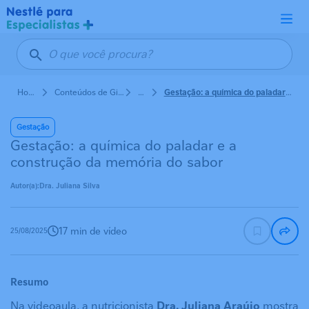
Pular para o conteúdo principal
Home
Conteúdos de Ginecologia e Obstetrícia
Gestação
Gestação: a química do paladar e a construção da memória do sabor
Gestação
Gestação: a química do paladar e a
construção da memória do sabor
Autor(a):
Dra. Juliana Silva
17 min de vídeo
25/08/2025
Resumo
Na videoaula, a nutricionista
Dra. Juliana Araújo
mostra