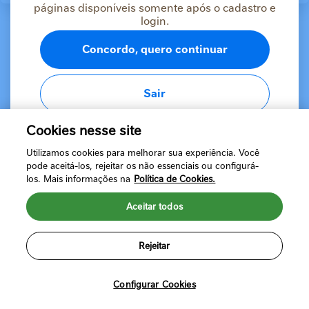
páginas disponíveis somente após o cadastro e
login.
Concordo, quero continuar
Sair
Cookies nesse site
Utilizamos cookies para melhorar sua experiência. Você
pode aceitá-los, rejeitar os não essenciais ou configurá-
los. Mais informações na
Política de Cookies.
Aceitar todos
Rejeitar
Política de Privacidade
Termos de Uso
©2024 Nestlé Brasil Ltda. Todos os direitos reservados. Marcas
registradas de Societé des Produits Nestlé, S.A. Vevey (Suíça)
Configurar Cookies