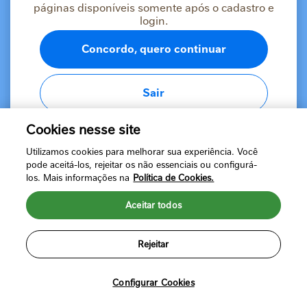
Esqueci minha senha
páginas disponíveis somente após o cadastro e
login.
Concordo, quero continuar
Sair
Fazer login
ou
Cookies nesse site
Ainda não tem uma conta?
Cadastre-se
Utilizamos cookies para melhorar sua experiência. Você
pode aceitá-los, rejeitar os não essenciais ou configurá-
los. Mais informações na
Política de Cookies.
Aceitar todos
Rejeitar
Política de Privacidade
Termos de Uso
©2024 Nestlé Brasil Ltda. Todos os direitos reservados. Marcas
registradas de Societé des Produits Nestlé, S.A. Vevey (Suíça)
Configurar Cookies