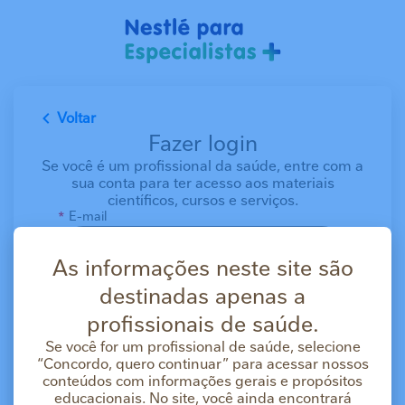
Pular para o conteúdo principal
Voltar
Fazer login
Se você é um profissional da saúde, entre com a
sua conta para ter acesso aos materiais
científicos, cursos e serviços.
E-mail
As informações neste site são
Senha
destinadas apenas a
profissionais de saúde.
Se você for um profissional de saúde, selecione
Mantenha-me conectado por 14 dias em vez
“Concordo, quero continuar” para acessar nossos
de 20 minutos.
conteúdos com informações gerais e propósitos
educacionais. No site, você ainda encontrará