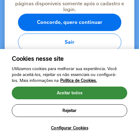
Esqueci minha senha
páginas disponíveis somente após o cadastro e
login.
Concordo, quero continuar
Sair
Fazer login
ou
Cookies nesse site
Ainda não tem uma conta?
Cadastre-se
Utilizamos cookies para melhorar sua experiência. Você
pode aceitá-los, rejeitar os não essenciais ou configurá-
los. Mais informações na
Política de Cookies.
Aceitar todos
Rejeitar
Política de Privacidade
Termos de Uso
©2024 Nestlé Brasil Ltda. Todos os direitos reservados. Marcas
registradas de Societé des Produits Nestlé, S.A. Vevey (Suíça)
Configurar Cookies