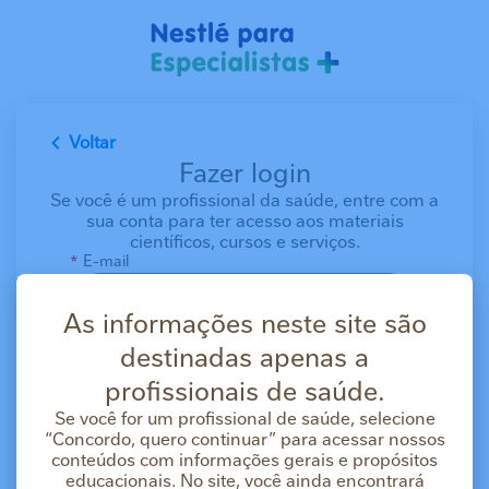
Pular para o conteúdo principal
Voltar
Fazer login
Se você é um profissional da saúde, entre com a
sua conta para ter acesso aos materiais
científicos, cursos e serviços.
E-mail
As informações neste site são
Senha
destinadas apenas a
profissionais de saúde.
Se você for um profissional de saúde, selecione
Mantenha-me conectado por 14 dias em vez
“Concordo, quero continuar” para acessar nossos
de 20 minutos.
conteúdos com informações gerais e propósitos
educacionais. No site, você ainda encontrará