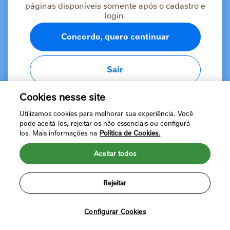
Esqueci minha senha
páginas disponíveis somente após o cadastro e
login.
Concordo, quero continuar
Sair
Fazer login
ou
Cookies nesse site
Ainda não tem uma conta?
Cadastre-se
Utilizamos cookies para melhorar sua experiência. Você
pode aceitá-los, rejeitar os não essenciais ou configurá-
los. Mais informações na
Política de Cookies.
Aceitar todos
Rejeitar
Política de Privacidade
Termos de Uso
©2024 Nestlé Brasil Ltda. Todos os direitos reservados. Marcas
registradas de Societé des Produits Nestlé, S.A. Vevey (Suíça)
Configurar Cookies