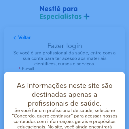
Pular para o conteúdo principal
Voltar
Fazer login
Se você é um profissional da saúde, entre com a
sua conta para ter acesso aos materiais
científicos, cursos e serviços.
E-mail
As informações neste site são
Senha
destinadas apenas a
profissionais de saúde.
Se você for um profissional de saúde, selecione
Mantenha-me conectado por 14 dias em vez
“Concordo, quero continuar” para acessar nossos
de 20 minutos.
conteúdos com informações gerais e propósitos
educacionais. No site, você ainda encontrará