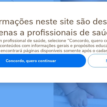
s em vez
rmações neste site são de
enas a profissionais de saú
ha senha
m profissional de saúde, selecione “Concordo, quero c
conteúdos com informações gerais e propósitos educac
 encontrará páginas disponíveis somente após o cadast
Concordo, quero continuar
stre-se