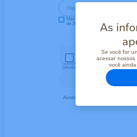
Mantenha-me conectado por 14 dia
As info
de 20 minutos.
ap
Esqueci min
Se você for u
acessar nossos 
você ainda
Fazer login
ou
Ainda não tem uma conta?
Cada