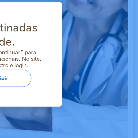
stinadas
de.
ontinuar” para
ionais. No site,
ro e login.
Sair