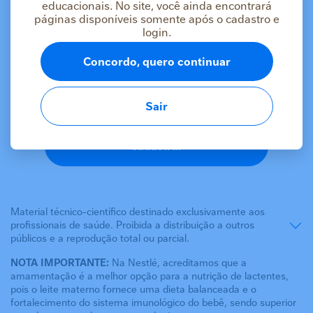
educacionais. No site, você ainda encontrará
páginas disponíveis somente após o cadastro e
As informações deste conteúdo estão
login.
destinadas apenas a profissionais da saúde
Concordo, quero continuar
Se você é um profissional da saúde, faça login ou
cadastre-se para acessar o conteúdo.
Sair
Logar
Cadastrar
Material técnico-científico destinado exclusivamente aos
profissionais de saúde. Proibida a distribuição a outros
públicos e a reprodução total ou parcial.
NOTA IMPORTANTE:
Na Nestlé, acreditamos que a
amamentação é a melhor opção para a nutrição de lactentes,
pois o leite materno fornece uma dieta balanceada e o
fortalecimento do sistema imunológico do bebê, sendo superior